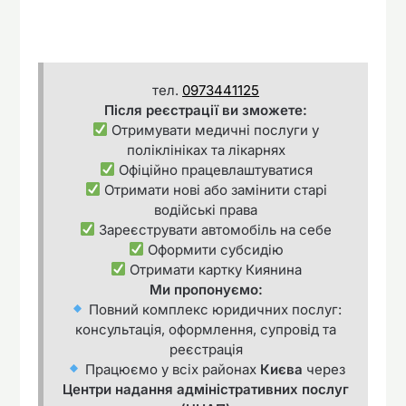
тел.
0973441125
Після реєстрації ви зможете:
Отримувати медичні послуги у
поліклініках та лікарнях
Офіційно працевлаштуватися
Отримати нові або замінити старі
водійські права
Зареєструвати автомобіль на себе
Оформити субсидію
Отримати картку Киянина
Ми пропонуємо:
Повний комплекс юридичних послуг:
консультація, оформлення, супровід та
реєстрація
Працюємо у всіх районах
Києва
через
Центри надання адміністративних послуг