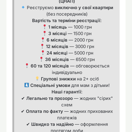
(ЦНАП)
Реєструємо
виключно у свої квартири
(без посередників)
Вартість та терміни реєстрації:
1 місяць
— 1000 грн
3 місяці
— 1500 грн
6 місяців
— 2000 грн
12 місяців
— 3000 грн
24 місяці
— 5000 грн
36 місяців
— 6500 грн
60 та 120 місяців
— обговорюється
індивідуально
Групові знижки
на 2+ осіб
Спеціальні умови
для мам з дітьми!
Наші гарантії:
✔
Легально та прозоро
— жодних "сірих"
схем
✔
Оплата по факту
— жодних прихованих
платежів
✔
Швидко та надійно
— оформлення
протягом доби