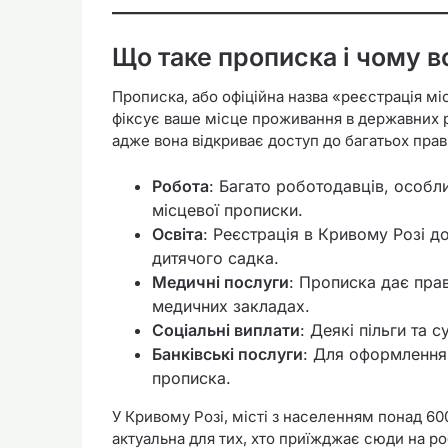
Що таке прописка і чому 
Прописка, або офіційна назва «реєстрація м
фіксує ваше місце проживання в державних р
адже вона відкриває доступ до багатьох прав
Робота
: Багато роботодавців, особл
місцевої прописки.
Освіта
: Реєстрація в Кривому Розі д
дитячого садка.
Медичні послуги
: Прописка дає пра
медичних закладах.
Соціальні виплати
: Деякі пільги та с
Банківські послуги
: Для оформлення 
прописка.
У Кривому Розі, місті з населенням понад 60
актуальна для тих, хто приїжджає сюди на ро