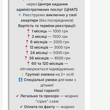
через
Центри надання
адміністративних послуг (ЦНАП)
Реєструємо
виключно у свої
квартири
(без посередників)
Вартість та терміни реєстрації:
1 місяць
— 1000 грн
3 місяці
— 1500 грн
6 місяців
— 2000 грн
12 місяців
— 3000 грн
24 місяці
— 5000 грн
36 місяців
— 6500 грн
60 та 120 місяців
—
обговорюється індивідуально
Групові знижки
на 2+ осіб
Спеціальні умови
для мам з
дітьми!
Наші гарантії:
✔
Легально та прозоро
— жодних
"сірих" схем
✔
Оплата по факту
— жодних