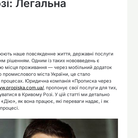
зі: Легальна
мінюють наше повсякденне життя, державні послуги
им рішенням. Одним із таких нововведень є
ю місця проживання — через мобільний додаток
о промислового міста України, це стало
 процесах. Юридична компанія «Прописка через
ww.propiska.com.ua/
, пропонує свої послуги для тих,
ватися в Кривому Розі. У цій статті ми детально
Дію», як вона працює, які переваги надає, і як
процесі.