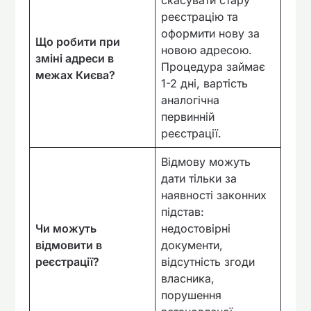
скасувати стару
реєстрацію та
оформити нову за
Що робити при
новою адресою.
зміні адреси в
Процедура займає
межах Києва?
1-2 дні, вартість
аналогічна
первинній
реєстрації.
Відмову можуть
дати тільки за
наявності законних
підстав:
Чи можуть
недостовірні
відмовити в
документи,
реєстрації?
відсутність згоди
власника,
порушення