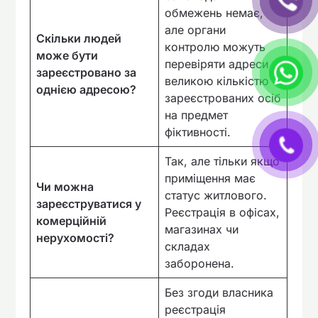
обмежень немає,
але органи
Скільки людей
контролю можуть
може бути
перевіряти адреси з
зареєстровано за
великою кількістю
однією адресою?
зареєстрованих осіб
на предмет
фіктивності.
Так, але тільки якщо
приміщення має
Чи можна
статус житлового.
зареєструватися у
Реєстрація в офісах,
комерційній
магазинах чи
нерухомості?
складах
заборонена.
Без згоди власника
реєстрація