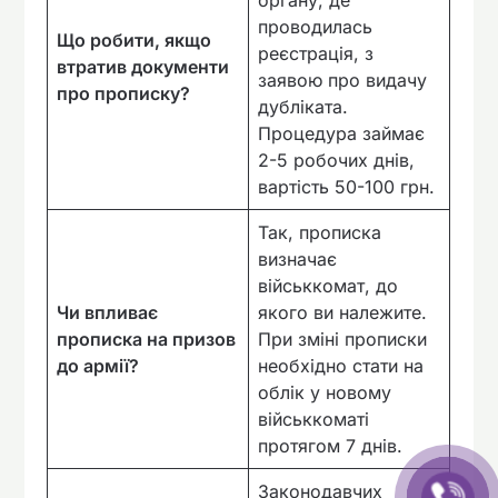
органу, де
проводилась
Що робити, якщо
реєстрація, з
втратив документи
заявою про видачу
про прописку?
дубліката.
Процедура займає
2-5 робочих днів,
вартість 50-100 грн.
Так, прописка
визначає
військкомат, до
Чи впливає
якого ви належите.
прописка на призов
При зміні прописки
до армії?
необхідно стати на
облік у новому
військкоматі
протягом 7 днів.
Законодавчих