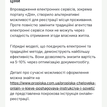
ціни
Впровадження електронних сервісів, зокрема
порталу «Дія», створило альтернативні
можливості для реєстрації місця проживання.
Проте повністю замінити традиційні агентства
електронні сервіси поки не можуть через
складність отримання згоди власника житла.
Гібридні моделі, що поєднують електронні та
традиційні методи, демонструють найбільшу
ефективність. Вони дозволяють знизити вартість
на 5-10% через оптимізацію документообігу.
Деталі про сучасні можливості оформлення
можна знайти на
https://www.propiska.com.ua/propiska-cheloveka-
onlajn-v-kieve-poshagovaya-instrukciya-i-soveti/
,
де представлена покрокова інструкція онлайн-
реєстрації.