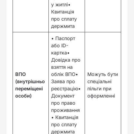
у житлі•
Квитанція
про сплату
держмита
• Паспорт
або ID-
картка•
Довідка про
взяття на
ВПО
облік ВПО•
Можуть бути
(внутрішньо
Заява про
спеціальні
переміщені
реєстрацію•
пільги при
особи)
Документ
оформленні
про право
проживання
• Квитанція
про сплату
держмита