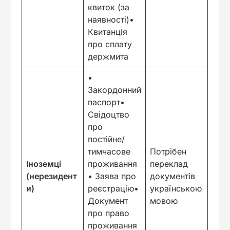
квиток (за
наявності)•
Квитанція
про сплату
держмита
•
Закордонний
паспорт•
Свідоцтво
про
постійне/
тимчасове
Потрібен
Іноземці
проживання
переклад
(нерезидент
• Заява про
документів
и)
реєстрацію•
українською
Документ
мовою
про право
проживання