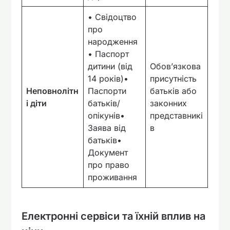
• Свідоцтво
про
народження
• Паспорт
дитини (від
Обов’язкова
14 років)•
присутність
Неповнолітн
Паспорти
батьків або
і діти
батьків/
законних
опікунів•
представникі
Заява від
в
батьків•
Документ
про право
проживання
Електронні сервіси та їхній вплив на