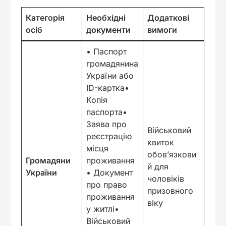
Категорія
Необхідні
Додаткові
осіб
документи
вимоги
• Паспорт
громадянина
України або
ID-картка•
Копія
паспорта•
Заява про
Військовий
реєстрацію
квиток
місця
обов’язкови
Громадяни
проживання
й для
України
• Документ
чоловіків
про право
призовного
проживання
віку
у житлі•
Військовий