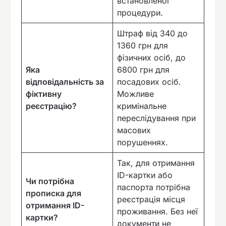
встановленої
процедури.
Штраф від 340 до
1360 грн для
фізичних осіб, до
Яка
6800 грн для
відповідальність за
посадових осіб.
фіктивну
Можливе
реєстрацію?
кримінальне
переслідування при
масових
порушеннях.
Так, для отримання
ID-картки або
Чи потрібна
паспорта потрібна
прописка для
реєстрація місця
отримання ID-
проживання. Без неї
картки?
документи не