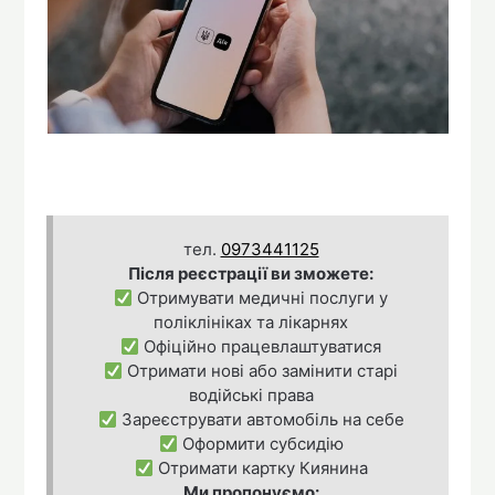
тел.
0973441125
Після реєстрації ви зможете:
Отримувати медичні послуги у
поліклініках та лікарнях
Офіційно працевлаштуватися
Отримати нові або замінити старі
водійські права
Зареєструвати автомобіль на себе
Оформити субсидію
Отримати картку Киянина
Ми пропонуємо: