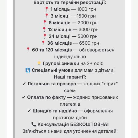
Вартість та терміни реєстрації:
1 місяць
— 1000 грн
3 місяці
— 1500 грн
6 місяців
— 2000 грн
12 місяців
— 3000 грн
24 місяці
— 5000 грн
36 місяців
— 6500 грн
60 та 120 місяців
— обговорюється
індивідуально
Групові знижки
на 2+ осіб
Спеціальні умови
для мам з дітьми!
Наші гарантії:
✔
Легально та прозоро
— жодних "сірих"
схем
✔
Оплата по факту
— жодних прихованих
платежів
✔
Швидко та надійно
— оформлення
протягом доби
Консультація БЕЗКОШТОВНА!
Зв’яжіться з нами для уточнення деталей.