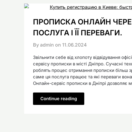
ПРОПИСКА ОНЛАЙН ЧЕРЕЗ
ПОСЛУГА І ЇЇ ПЕРЕВАГИ.
By admin on
11.06.2024
Звільнити себе від хлопоту відвідування офі
сервісу прописки в місті Дніпро. Сучасні те
роблять процес отримання прописки більш з
саме ця послуга працює та які переваги вон
Онлайн-сервіс прописки в Дніпрі дозволяє 
Continue reading