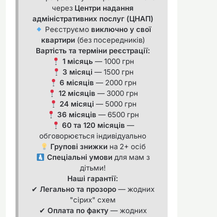
через
Центри надання
адміністративних послуг (ЦНАП)
Реєструємо
виключно у свої
квартири
(без посередників)
Вартість та терміни реєстрації:
1 місяць
— 1000 грн
3 місяці
— 1500 грн
6 місяців
— 2000 грн
12 місяців
— 3000 грн
24 місяці
— 5000 грн
36 місяців
— 6500 грн
60 та 120 місяців
—
обговорюється індивідуально
Групові знижки
на 2+ осіб
Спеціальні умови
для мам з
дітьми!
Наші гарантії:
✔
Легально та прозоро
— жодних
"сірих" схем
✔
Оплата по факту
— жодних