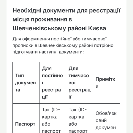
Необхідні документи для реєстрації
місця проживання в
Шевченківському районі Києва
Для оформлення постійної або тимчасової
прописки в Шевченківському районі потрібно
підготувати наступні документи:
Для
Для
Тип
постійно
тимчасо
Примітк
докумен
ї
вої
и
та
реєстра
реєстрац
ції
ії
Так (ID-
Так (ID-
Обов’язк
картка
картка
овий
Паспорт
або
або
докумен
паспорт
паспорт