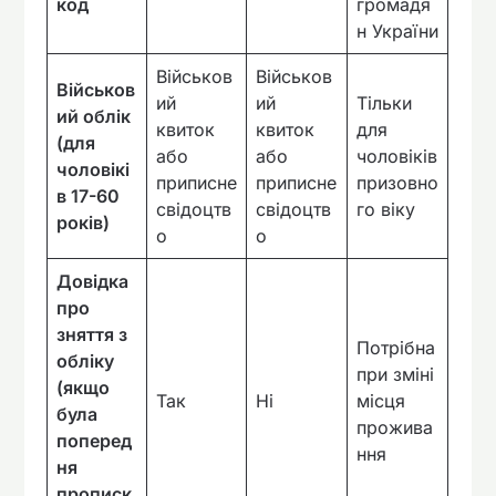
код
громадя
н України
Військов
Військов
Військов
ий
ий
Тільки
ий облік
квиток
квиток
для
(для
або
або
чоловіків
чоловікі
приписне
приписне
призовно
в 17-60
свідоцтв
свідоцтв
го віку
років)
о
о
Довідка
про
зняття з
Потрібна
обліку
при зміні
(якщо
Так
Ні
місця
була
прожива
поперед
ння
ня
прописк