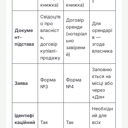
т
книжка)
книжка)
Свідоцтв
Договір
о про
Для
оренди
Докуме
власніст
орендарі
(нотаріал
нт-
ь,
в —
ьно
підстава
договір
згода
завірени
купівлі-
власника
й)
продажу
Заповню
ється на
Форма
Форма
Заява
місці або
№3
№4
через
«Дія»
Необхідн
Ідентифі
ий для
каційний
Так
Так
всіх