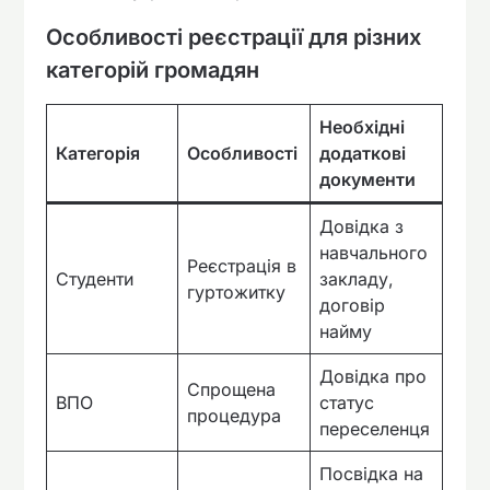
Особливості реєстрації для різних
категорій громадян
Необхідні
Категорія
Особливості
додаткові
документи
Довідка з
навчального
Реєстрація в
Студенти
закладу,
гуртожитку
договір
найму
Довідка про
Спрощена
ВПО
статус
процедура
переселенця
Посвідка на