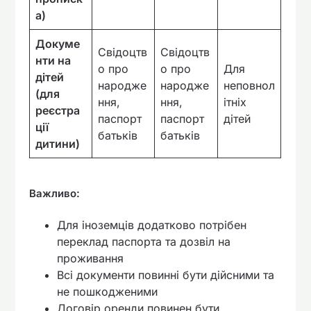
а)
Докуме
Свідоцтв
Свідоцтв
нти на
о про
о про
Для
дітей
народже
народже
неповнол
(для
ння,
ння,
ітніх
реєстра
паспорт
паспорт
дітей
ції
батьків
батьків
дитини)
Важливо:
Для іноземців додатково потрібен
переклад паспорта та дозвіл на
проживання
Всі документи повинні бути дійсними та
не пошкодженими
Договір оренди повинен бути