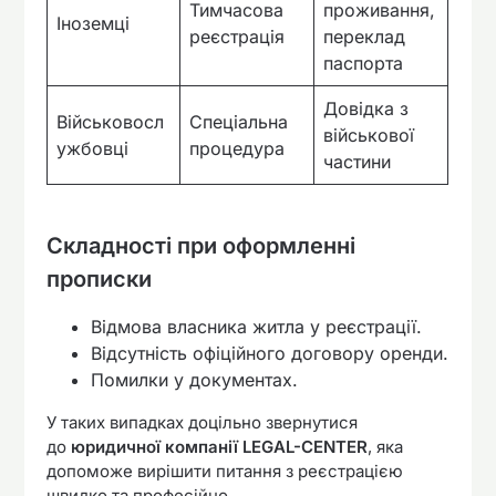
Тимчасова
проживання,
Іноземці
реєстрація
переклад
паспорта
Довідка з
Військовосл
Спеціальна
військової
ужбовці
процедура
частини
Складності при оформленні
прописки
Відмова власника житла у реєстрації.
Відсутність офіційного договору оренди.
Помилки у документах.
У таких випадках доцільно звернутися
до
юридичної компанії LEGAL-CENTER
, яка
допоможе вирішити питання з реєстрацією
швидко та професійно.