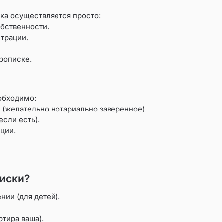
ка осуществляется просто:
обственности.
трации.
рописке.
еобходимо:
(желательно нотариально заверенное).
если есть).
ции.
иски?
нии (для детей).
тира ваша).