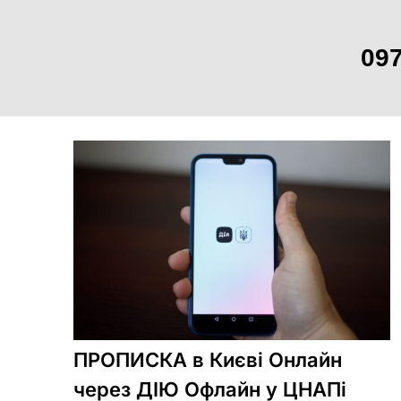
097
Skip
to
content
ПРОПИСКА в Києві Онлайн
через ДІЮ Офлайн у ЦНАПі