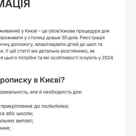
МАЦІЯ
ивання) у Києві – це обов’язкова процедура для
 проживати у столиці довше 30 днів. Реєстрація
ичну допомогу, влаштовувати дітей до шкіл та
 У цій статті ми детально розглянемо, як
 цього потрібні та які особливості існують у 2024
рописку в Києві?
рмальність, але й необхідність для:
рикріплення до поліклініки;
ка або школи;
альних виплат;
ання;