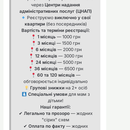
через
Центри надання
адміністративних послуг (ЦНАП)
Реєструємо
виключно у свої
квартири
(без посередників)
Вартість та терміни реєстрації:
1 місяць
— 1000 грн
3 місяці
— 1500 грн
6 місяців
— 2000 грн
12 місяців
— 3000 грн
24 місяці
— 5000 грн
36 місяців
— 6500 грн
60 та 120 місяців
—
обговорюється індивідуально
Групові знижки
на 2+ осіб
Спеціальні умови
для мам з
дітьми!
Наші гарантії:
✔
Легально та прозоро
— жодних
"сірих" схем
✔
Оплата по факту
— жодних