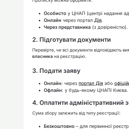
Прописку можна оформити:
Особисто
у ЦНАП (центрі надання ад
Онлайн
через портал
Дія
.
Через представника
(з довіреністю).
2.
Підготувати документи
Перевірте, чи всі документи відповідають в
власника
на реєстрацію.
3.
Подати заяву
Онлайн
: через
портал Дія
або
офіці
Офлайн
: у будь-якому ЦНАПі Києва.
4.
Оплатити адміністративний з
Сума збору залежить від типу реєстрації:
Безкоштовно
– для первинної реєстр