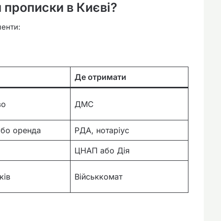
я прописки в Києві?
менти:
Де отримати
во
ДМС
або оренда
РДА, нотаріус
ЦНАП або Дія
ків
Військкомат