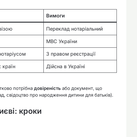
Вимоги
візою
Переклад нотаріальний
МВС України
нотаріусом
З правом реєстрації
 країн
Дійсна в Україні
тково потрібна
довіреність
або документ, що
д, свідоцтво про народження дитини для батьків).
иєві: кроки