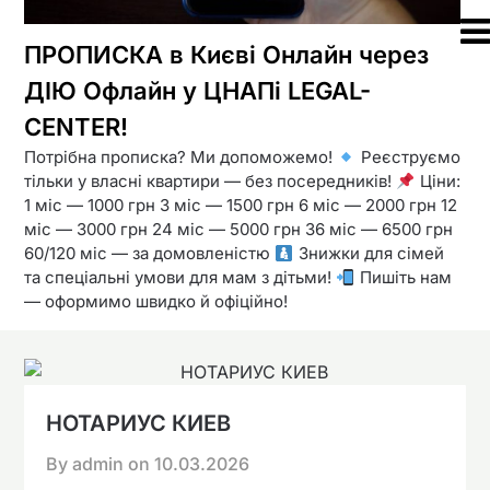
ПРОПИСКА в Києві Онлайн через
ДІЮ Офлайн у ЦНАПі LEGAL-
CENTER!
Потрібна прописка? Ми допоможемо!
Реєструємо
тільки у власні квартири — без посередників!
Ціни:
1 міс — 1000 грн 3 міс — 1500 грн 6 міс — 2000 грн 12
міс — 3000 грн 24 міс — 5000 грн 36 міс — 6500 грн
60/120 міс — за домовленістю
Знижки для сімей
та спеціальні умови для мам з дітьми!
Пишіть нам
— оформимо швидко й офіційно!
НОТАРИУС КИЕВ
By admin on
10.03.2026