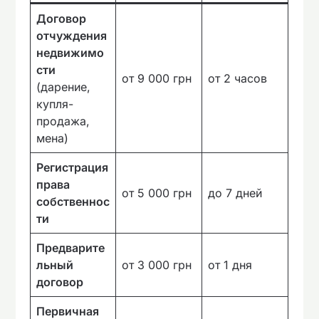
Договор
отчуждения
недвижимо
сти
от 9 000 грн
от 2 часов
(дарение,
купля-
продажа,
мена)
Регистрация
права
от 5 000 грн
до 7 дней
собственнос
ти
Предварите
льный
от 3 000 грн
от 1 дня
договор
Первичная