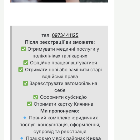
тел.
0973441125
Після реєстрації ви зможете:
Отримувати медичні послуги у
поліклініках та лікарнях
Офіційно працевлаштуватися
Отримати нові або замінити старі
водійські права
Зареєструвати автомобіль на
себе
Оформити субсидію
Отримати картку Киянина
Ми пропонуємо:
Повний комплекс юридичних
послуг: консультація, оформлення,
супровід та реєстрація
Працюємо у всіх районах
Києва