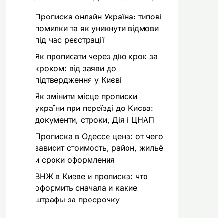
Прописка онлайн Україна: типові
помилки та як уникнути відмови
під час реєстрації
Як прописати через дію крок за
кроком: від заяви до
підтвердження у Києві
Як змінити місце прописки
україни при переїзді до Києва:
документи, строки, Дія і ЦНАП
Прописка в Одессе цена: от чего
зависит стоимость, район, жильё
и сроки оформления
ВНЖ в Киеве и прописка: что
оформить сначала и какие
штрафы за просрочку