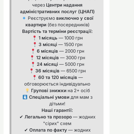
через
Центри надання
адміністративних послуг (ЦНАП)
Реєструємо
виключно у свої
квартири
(без посередників)
Вартість та терміни реєстрації:
1 місяць
— 1000 грн
3 місяці
— 1500 грн
6 місяців
— 2000 грн
12 місяців
— 3000 грн
24 місяці
— 5000 грн
36 місяців
— 6500 грн
60 та 120 місяців
—
обговорюється індивідуально
Групові знижки
на 2+ осіб
Спеціальні умови
для мам з
дітьми!
Наші гарантії:
✔
Легально та прозоро
— жодних
"сірих" схем
✔
Оплата по факту
— жодних