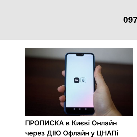
097
Skip
to
content
ПРОПИСКА в Києві Онлайн
через ДІЮ Офлайн у ЦНАПі