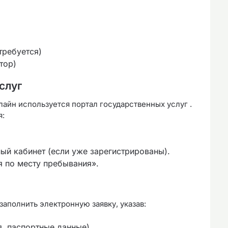
требуется)
тор)
слуг
айн используется портал государственных услуг .
я:
ный кабинет (если уже зарегистрированы).
я по месту пребывания».
аполнить электронную заявку, указав:
, паспортные данные)