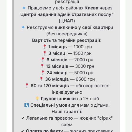
реєстрація
Працюємо у всіх районах
Києва
через
Центри надання адміністративних послуг
(ЦНАП)
Реєструємо
виключно у свої квартири
(без посередників)
Вартість та терміни реєстрації:
1 місяць
— 1000 грн
3 місяці
— 1500 грн
6 місяців
— 2000 грн
12 місяців
— 3000 грн
24 місяці
— 5000 грн
36 місяців
— 6500 грн
60 та 120 місяців
— обговорюється
індивідуально
Групові знижки
на 2+ осіб
Спеціальні умови
для мам з дітьми!
Наші гарантії:
✔
Легально та прозоро
— жодних "сірих"
схем
✔
Оплата по факту
— жодних прихованих