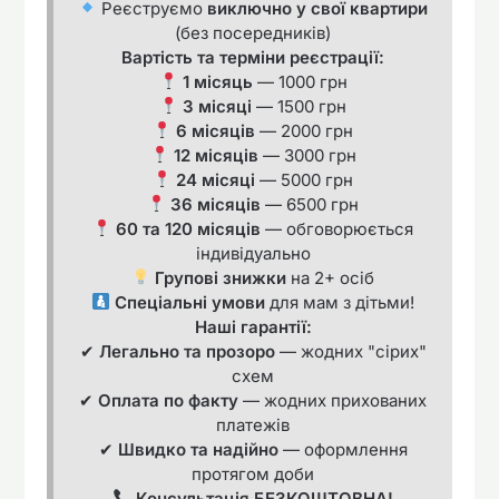
Реєструємо
виключно у свої квартири
(без посередників)
Вартість та терміни реєстрації:
1 місяць
— 1000 грн
3 місяці
— 1500 грн
6 місяців
— 2000 грн
12 місяців
— 3000 грн
24 місяці
— 5000 грн
36 місяців
— 6500 грн
60 та 120 місяців
— обговорюється
індивідуально
Групові знижки
на 2+ осіб
Спеціальні умови
для мам з дітьми!
Наші гарантії:
✔
Легально та прозоро
— жодних "сірих"
схем
✔
Оплата по факту
— жодних прихованих
платежів
✔
Швидко та надійно
— оформлення
протягом доби
Консультація БЕЗКОШТОВНА!