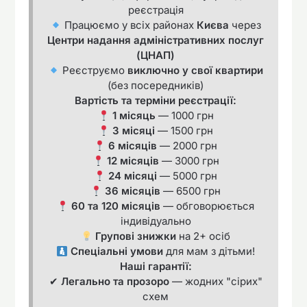
реєстрація
Працюємо у всіх районах
Києва
через
Центри надання адміністративних послуг
(ЦНАП)
Реєструємо
виключно у свої квартири
(без посередників)
Вартість та терміни реєстрації:
1 місяць
— 1000 грн
3 місяці
— 1500 грн
6 місяців
— 2000 грн
12 місяців
— 3000 грн
24 місяці
— 5000 грн
36 місяців
— 6500 грн
60 та 120 місяців
— обговорюється
індивідуально
Групові знижки
на 2+ осіб
Спеціальні умови
для мам з дітьми!
Наші гарантії:
✔
Легально та прозоро
— жодних "сірих"
схем