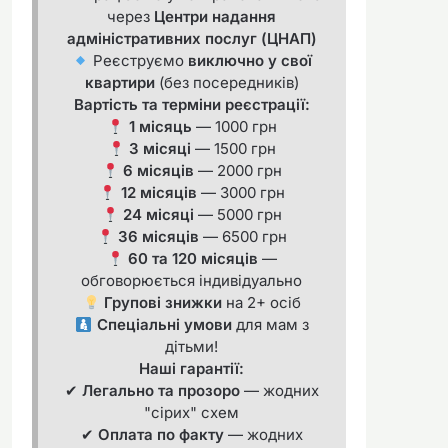
через
Центри надання
адміністративних послуг (ЦНАП)
Реєструємо
виключно у свої
квартири
(без посередників)
Вартість та терміни реєстрації:
1 місяць
— 1000 грн
3 місяці
— 1500 грн
6 місяців
— 2000 грн
12 місяців
— 3000 грн
24 місяці
— 5000 грн
36 місяців
— 6500 грн
60 та 120 місяців
—
обговорюється індивідуально
Групові знижки
на 2+ осіб
Спеціальні умови
для мам з
дітьми!
Наші гарантії:
✔
Легально та прозоро
— жодних
"сірих" схем
✔
Оплата по факту
— жодних