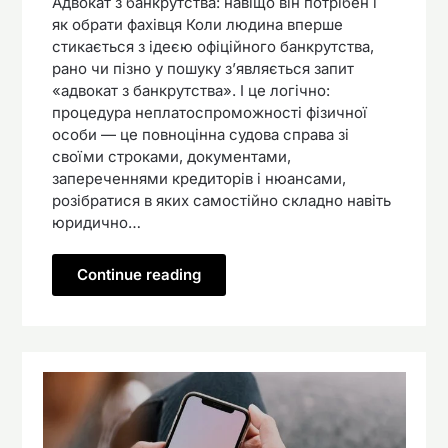
Адвокат з банкрутства: навіщо він потрібен і
як обрати фахівця Коли людина вперше
стикається з ідеєю офіційного банкрутства,
рано чи пізно у пошуку з’являється запит
«адвокат з банкрутства». І це логічно:
процедура неплатоспроможності фізичної
особи — це повноцінна судова справа зі
своїми строками, документами,
запереченнями кредиторів і нюансами,
розібратися в яких самостійно складно навіть
юридично…
Continue reading