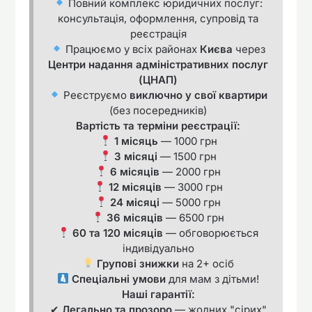
Повний комплекс юридичних послуг:
консультація, оформлення, супровід та
реєстрація
Працюємо у всіх районах
Києва
через
Центри надання адміністративних послуг
(ЦНАП)
Реєструємо
виключно у свої квартири
(без посередників)
Вартість та терміни реєстрації:
1 місяць
— 1000 грн
3 місяці
— 1500 грн
6 місяців
— 2000 грн
12 місяців
— 3000 грн
24 місяці
— 5000 грн
36 місяців
— 6500 грн
60 та 120 місяців
— обговорюється
індивідуально
Групові знижки
на 2+ осіб
Спеціальні умови
для мам з дітьми!
Наші гарантії:
✔
Легально та прозоро
— жодних "сірих"