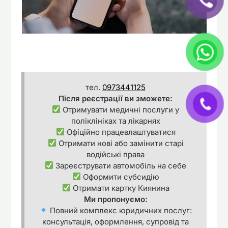
тел.
0973441125
Після реєстрації ви зможете:
Отримувати медичні послуги у
поліклініках та лікарнях
Офіційно працевлаштуватися
Отримати нові або замінити старі
водійські права
Зареєструвати автомобіль на себе
Оформити субсидію
Отримати картку Киянина
Ми пропонуємо:
Повний комплекс юридичних послуг:
консультація, оформлення, супровід та