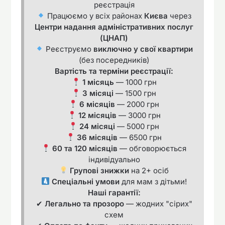
реєстрація
Працюємо у всіх районах
Києва
через
Центри надання адміністративних послуг
(ЦНАП)
Реєструємо
виключно у свої квартири
(без посередників)
Вартість та терміни реєстрації:
1 місяць
— 1000 грн
3 місяці
— 1500 грн
6 місяців
— 2000 грн
12 місяців
— 3000 грн
24 місяці
— 5000 грн
36 місяців
— 6500 грн
60 та 120 місяців
— обговорюється
індивідуально
Групові знижки
на 2+ осіб
Спеціальні умови
для мам з дітьми!
Наші гарантії:
✔
Легально та прозоро
— жодних "сірих"
схем