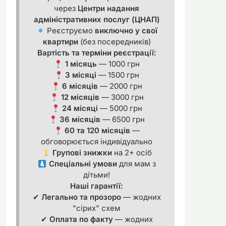
через
Центри надання
адміністративних послуг (ЦНАП)
Реєструємо
виключно у свої
квартири
(без посередників)
Вартість та терміни реєстрації:
1 місяць
— 1000 грн
3 місяці
— 1500 грн
6 місяців
— 2000 грн
12 місяців
— 3000 грн
24 місяці
— 5000 грн
36 місяців
— 6500 грн
60 та 120 місяців
—
обговорюється індивідуально
Групові знижки
на 2+ осіб
Спеціальні умови
для мам з
дітьми!
Наші гарантії:
✔
Легально та прозоро
— жодних
"сірих" схем
✔
Оплата по факту
— жодних